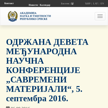
Контакт
Билтен |
ЋИР
|
LAT
|
EN
Новости
|
Календар
догађаја
Toggl
navig
ОДРЖАНА ДЕВЕТА
МЕЂУНАРОДНА
НАУЧНА
КОНФЕРЕНЦИЈЕ
„САВРЕМЕНИ
МАТЕРИЈАЛИ“, 5.
септембра 2016.