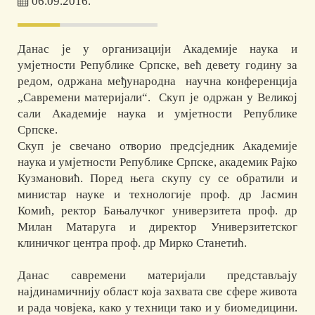
06.09.2016.
Данас је у организацији Академије наука и
умјетности Републике Српске, већ девету годину за
редом, одржана међународна научна конференцијa
„Савремени материјали“. Скуп је одржан у Великој
сали Академије наука и умјетности Републике
Српске.
Скуп је свечано отворио предсједник Академије
наука и умјетности Републике Српске, академик Рајко
Кузмановић. Поред њега скупу су се обратили и
министар науке и технологије проф. др Јасмин
Комић, ректор Бањалучког универзитета проф. др
Милан Матаруга и директор Универзитетског
клиничког центра проф. др Мирко Станетић.
Данас савремени материјали представљају
најдинамичнију област која захвата све сфере живота
и рада човјека, како у техници тако и у биомедицини.