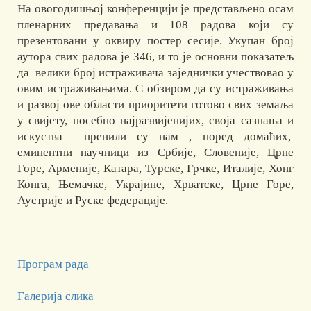
На овогодишњој конференцији је представљено осам
пленарних предавања и 108 радовa који су
презентовани у оквиру постер сесије. Укупан број
аутора свих радова је 346, и то је основни показатељ
да велики број истраживача заједнички учествовао у
овим истраживањима. С обзиром да су истраживања
и развој ове области приоритети готово свих земаља
у свијету, посебно најразвијенијих, своја сазнања и
искуства пренили су нам , поред домаћих,
еминентни научници из Србије, Словеније, Црне
Горе, Арменије, Катара, Турске, Грчке, Италије, Хонг
Конга, Њемачке, Украјине, Хрватске, Црне Горе,
Аустрије и Руске федерације.
Програм рада
Галерија слика