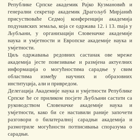
Републике Српске академик Рајко Кузмановић и
генерални секретар академик Драгољуб Мирјанић
присуствоваће Седмој конференцији академија
подунавских земаља, која се одржава 12. i 13. mаја у
Љубљани, у организацији Словеначке академије
наука и умјетности и Европске академије наука и
умјетности.
Циљ одржавања редовних састанак ове мреже
академија јесте повезивање и размјена актуелних
информација о могућностима сарадње у свим
областима између научних и образовних
институција, али и привредом.
Делегација Академије наука и умјетности Републике
Српске ће се приликом посјете Љубљани састати са
руководством Словеначке академије наука и
умјетности, како би се наставили раније започети
разговори о билатералној сарадњи академија и
размотриле могућности потписивања споразума о
сарадњи.