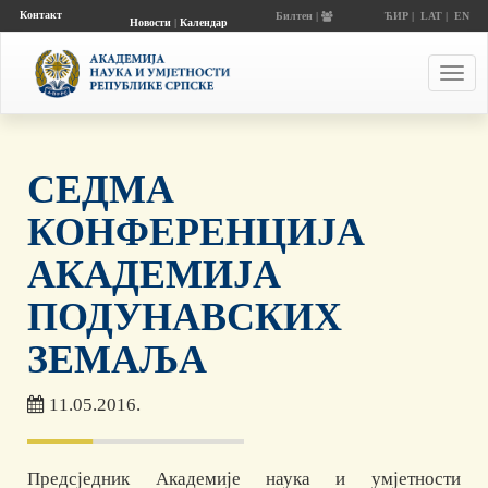
Контакт
Билтен |
ЋИР
|
LAT
|
EN
Новости
|
Календар
догађаја
Toggl
navig
СЕДМА
КОНФЕРЕНЦИЈА
АКАДЕМИЈА
ПОДУНАВСКИХ
ЗЕМАЉА
11.05.2016.
Предсједник Академије наука и умјетности