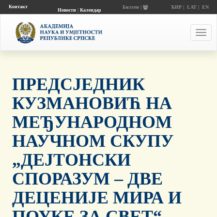
Контакт
Билтен |
ЋИР
|
LAT
|
EN
Новости
|
Календар
догађаја
Toggl
navig
ПРЕДСЈЕДНИК
КУЗМАНОВИЋ НА
МЕЂУНАРОДНОМ
НАУЧНОМ СКУПУ
„ДЕЈТОНСКИ
СПОРАЗУМ – ДВЕ
ДЕЦЕНИЈЕ МИРА И
ПОУКЕ ЗА СВЕТ“