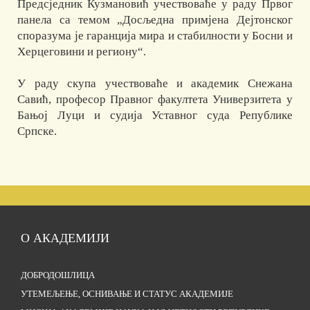
Предсједник Кузмановић учествоваће у раду Првог
панела са темом „Досљедна примјена Дејтонског
споразума је гаранција мира и стабилности у Босни и
Херцеговини и региону“.
У раду скупа учествоваће и академик Снежана
Савић, професор Правног факултета Универзитета у
Бањој Луци и судија Уставног суда Републике
Српске.
О АКАДЕМИЈИ
ДОБРОДОШЛИЦА
УТЕМЕЉЕЊЕ, ОСНИВАЊЕ И СТАТУС АКАДЕМИЈЕ