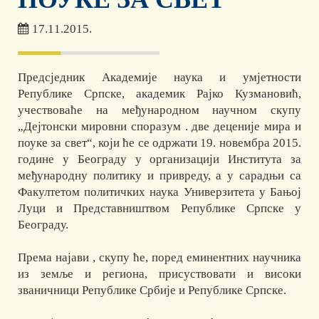
17.11.2015.
Предсједник Академије наука и умјетности
Републике Српске, академик Рајко Кузмановић,
учествоваће на међународном научном скупу
„Дејтонски мировни споразум . две деценије мира и
поуке за свет“, који ће се одржати 19. новембра 2015.
године у Београду у организацији Института за
међународну политику и привреду, а у сарадњи са
Факултетом политичких наука Универзитета у Бањој
Луци и Представништвом Републике Српске у
Београду.
Према најави , скупу ће, поред еминентних научника
из земље и региона, присуствовати и високи
званичници Републике Србије и Републике Српске.