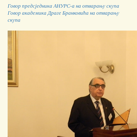
Говор предсједника АНУРС-а на отварању скупа
Говор академика Драге Бранковића на отварању
скупa