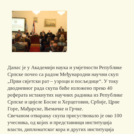
Данас је у Академији наука и умјетности Републике
Српске почео са радом Међународни научни скуп
„Први свјетски рат – узроци и посљедице“. У току
дводневног рада скупа биће изложено преко 40
реферата истакнутих научних радника из Републике
Српске и цијеле Босне и Херцеговин, Србије, Црне
Горе, Мађарске, Њемачке и Грчке.
Свечаном отварању скупа присуствовало је око 100
учесника, од којих и представници институција
власти, дипломатског кора и других институција