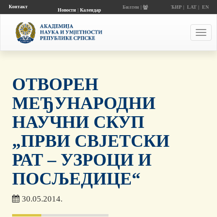
Контакт
Билтен |
ЋИР
|
LAT
|
EN
Новости
|
Календар
догађаја
Toggl
navig
ОТВОРЕН
МЕЂУНАРОДНИ
НАУЧНИ СКУП
„ПРВИ СВЈЕТСКИ
РАТ – УЗРОЦИ И
ПОСЉЕДИЦЕ“
30.05.2014.