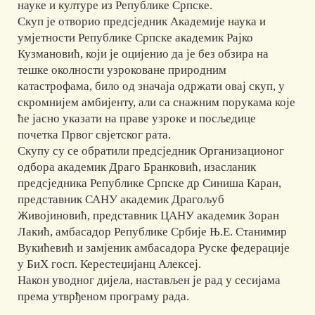
науке и културе из Републике Српске.
Скуп је отворио предсједник Академије наука и
умјетности Републике Српске академик Рајко
Кузмановић, који је оцијенио да је без обзира на
тешке околности узроковане природним
катастрофама, било од значаја одржати овај скуп, у
скромнијем амбијенту, али са снажним порукама које
ће јасно указати на праве узроке и посљедице
почетка Првог свјетског рата.
Скупу су се обратили предсједник Организационог
одбора академик Драго Бранковић, изасланик
предсједника Републике Српске др Синиша Каран,
представник САНУ академик Драгољуб
Живојиновић, представник ЦАНУ академик Зоран
Лакић, амбасадор Републике Србије Њ.Е. Станимир
Вукићевић и замјеник амбасадора Руске федерације
у БиХ госп. Керестеџијанц Алексеј.
Након уводног дијела, настављен је рад у сесијама
према утврђеном програму рада.