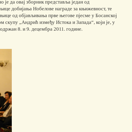
 је да овај зборник представља један од
шњице добијања Нобелове награде за књижевност, те
ице од објављивања прве његове пјесме у Босанској
м скупу „Андрић између Истока и Запада“, који је, у
одржан 8. и 9. децембра 2011. године.