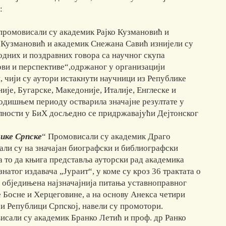
:
промовисали су академик Рајко Кузмановић и
 Кузмановић и академик Снежана Савић изнијели су
одних и поздравних говора са научног скупа
ови и перспективе“,одржаног у организацији
, чији су аутори истакнути научници из Републике
ије, Бугарске, Македоније, Италије, Енглеске и
огодишњем периоду остварила значајне резултате у
илности у БиХ досљедно се придржавајући Дејтонског
ике Српске
“ Промовисали су академик Драго
али су на значајан биографски и библиографски
а то да књига представља ауторски рад академика
натог издавача „Јураит“, у коме су кроз 36 трактата о
н, обједињена најзначајнија питања уставноправног
 Босне и Херцеговине, а на основу Анекса четири
 и Републици Српској, навели су промотори.
исали су академик Бранко Летић и проф. др Ранко