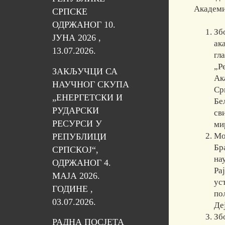
Академи
СРПСКЕ
ОДРЖАНОГ 10.
Зб
ЈУНА 2026 ,
ак
13.07.2026.
гл
„Р
ЗАКЉУЧЦИ СА
Ак
НАУЧНОГ СКУПА
Ср
„ЕНЕРГЕТСКИ И
Бе
РУДАРСКИ
св
РЕСУРСИ У
ми
Мо
РЕПУБЛИЦИ
Бр
СРПСКОЈ“,
на
ОДРЖАНОГ 4.
Ра
МАЈА 2026.
ус
ГОДИНЕ ,
по
03.07.2026.
Де
Зб
РАДНА ПОСЈЕТА