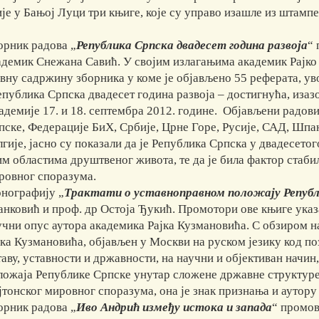
је у Бањој Луци три књиге, које су управо изашле из штампе
орник радова „
Република Српска двадесет година развоја
“ 
адемик Снежана Савић. У својим излагањима академик Рајко
авну садржину зборника у коме је објављено 55 реферата, ув
епублика Српска двадесет година развоја – достигнућа, изаз
адемије 17. и 18. септембра 2012. године. Објављени радови
пске, Федерације БиХ, Србије, Црне Горе, Русије, САД, Шпан
лгије, јасно су показали да је Република Српска у двадесет
им областима друштвеног живота, те да је била фактор стаб
ровног споразума.
нографију „
Трактати о уставноправном положају Републ
анковић и проф. др Остоја Ђукић. Промотори ове књиге указ
учни опус аутора академика Рајка Кузмановића. С обзиром н
јка Кузмановића, објављен у Москви на руском језику код поз
таву, уставности и државности, на научни и објективан начи
ложаја Републике Српске унутар сложене државне структуре
јтонског мировног споразума, она је знак признања и аутору
орник радова „
Иво Андрић између истока и запада
“ промов