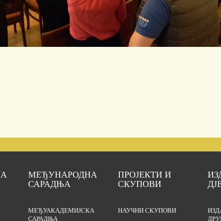
ЈА
МЕЂУНАРОДНА
ПРОЈЕКТИ И
ИЗ
САРАДЊА
СКУПОВИ
ДЈ
МЕЂУАКАДЕМИЈСКА
НАУЧНИ СКУПОВИ
ИЗД
САРАДЊА
ДРУ