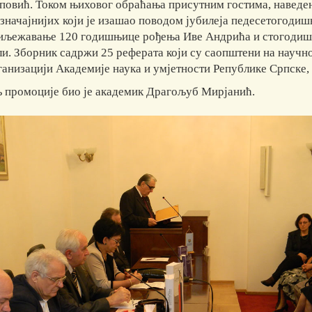
повић. Током њиховог обраћања присутним гостима, наведено
јзначајнијих који је изашао поводом јубилеја педесетогоди
иљежавање 120 годишњице рођења Иве Андрића и стогодишњ
ли. Зборник садржи 25 реферата који су саопштени на научно
ганизацији Академије наука и умјетности Републике Српске, 
 промоције био је академик Драгољуб Мирјанић.