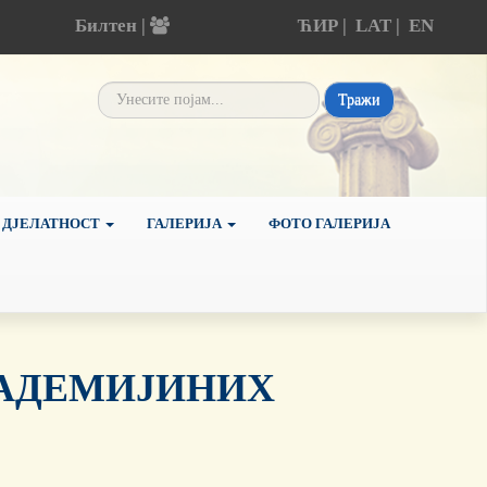
Билтен |
ЋИР
|
LAT
|
EN
Тражи
 ДЈЕЛАТНОСТ
ГАЛЕРИЈА
ФОТО ГАЛЕРИЈА
АДЕМИЈИНИХ