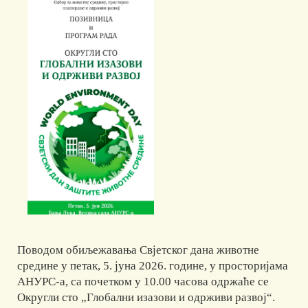
Поводом обиљежавања Свјетског дана животне
средине у петак, 5. јуна 2026. године, у просторијама
АНУРС-а, са почетком у 10.00 часова одржаће се
Округли сто „Глобални изазови и одрживи развој“.