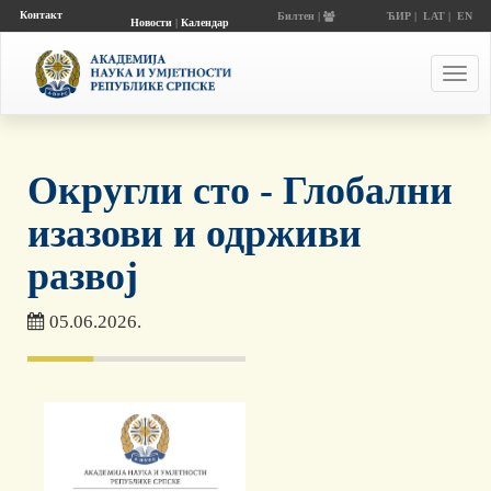
Контакт
Билтен |
ЋИР
|
LAT
|
EN
Новости
|
Календар
догађаја
Toggl
navig
Округли сто - Глобални
изазови и одрживи
развој
05.06.2026.