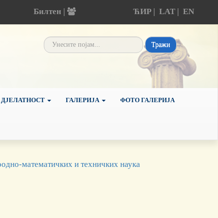
Билтен |
ЋИР
|
LAT
|
EN
Тражи
 ДЈЕЛАТНОСТ
ГАЛЕРИЈА
ФОТО ГАЛЕРИЈА
одно-математичких и техничких наука