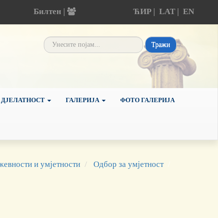
Билтен |
ЋИР
|
LAT
|
EN
Тражи
 ДЈЕЛАТНОСТ
ГАЛЕРИЈА
ФОТО ГАЛЕРИЈА
евности и умјетности
Одбор за умјетност