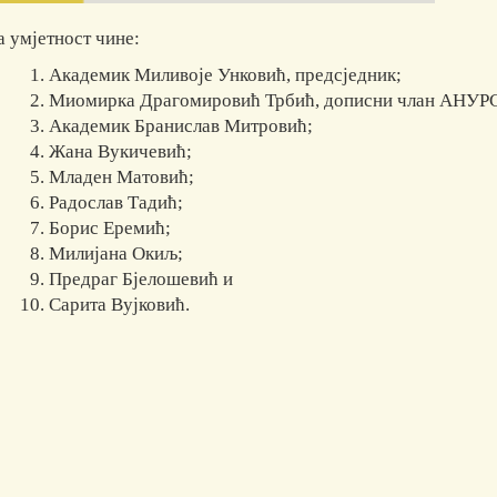
а умјетност чине:
Академик Миливоје Унковић, предсједник;
Миомирка Драгомировић Трбић, дописни члан АНУРС-
Академик Бранислав Митровић;
Жана Вукичевић;
Младен Матовић;
Радослав Тадић;
Борис Еремић;
Милијана Окиљ;
Предраг Бјелошевић и
Сарита Вујковић.