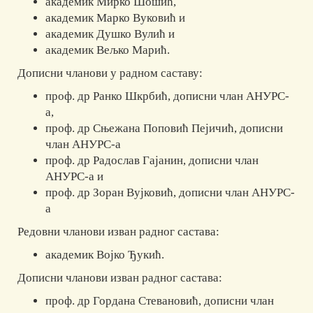
академик Мирко Шошић,
академик Марко Вуковић и
академик Душко Вулић и
академик Вељко Марић.
Дописни чланови у радном саставу:
проф. др Ранко Шкрбић
, дописни члан АНУРС-
а,
проф. др Сњежана Поповић Пејичић
, дописни
члан АНУРС-а
проф. др Радослав Гајанин
, дописни члан
АНУРС-а и
проф. др Зоран Вујковић
, дописни члан АНУРС-
а
Редовни чланови изван радног састава:
академик Војко Ђукић.
Дописни чланови изван радног састава:
проф. др Гордана Стевановић, дописни члан