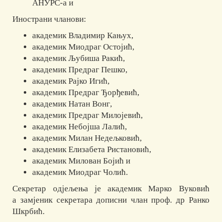
АНУРС-а и
Инострани чланови:
академик Владимир Кањух,
академик Миодраг Остојић,
академик Љубиша Ракић,
академик Предраг Пешко,
академик Рајко Игић,
академик Предраг Ђорђевић,
академик Натан Вонг
,
академик Предраг Милојевић,
академик Небојша Лалић,
академик Милан Недељковић,
академик Елизабета Ристановић,
академик Милован Бојић и
академик Миодраг Чолић.
Секретар одјељења је академик Марко Вуковић
а замјеник секретара дописни члан проф. др Ранко
Шкрбић.