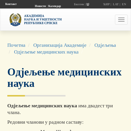
Контакт
Билтен |
ЋИР
|
LAT
|
EN
Новости
|
Календар
догађаја
Toggl
navig
Почетна
Организација Академије
Одјељења
Одјељење медицинских наука
Одјељење медицинских
наука
Одјељење медицинских наука
има двадест три
члана.
Редовни чланови у радном саставу: