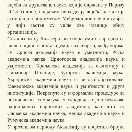
вијећа за друштвене науке, која је одржана у Паризу
2018. године, спајањем ових двају вијећа настала је
асоцијација под именом Међународни научни савјет,
у чији састав су ушле све чланице обију
организација.
Склопљени су билатерални споразуми о сарадњи са
више националних академија из свијета, међу којима
су Српска академија наука и уметности, Руска
академија наука, Црногорска академија наука и
умјетности, Краљевска академија за економију и
финансије Шпаније, Бугарска академија наука,
Украјинска академија наука за високо образовање,
Македонска академија наука и умјетности и друге
институције. Покренуте су и формалне процедуре за
потписивање споразума о сарадњи са још неколико
националних европских академија, као што су
Словачка академија наука, Чешка академија наука и
Румунска академија наука.
У протеклом периоду Академију су посјетиле бројне