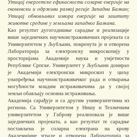
Утицај енергетске ефикасности соларне енергије на
економски и одрживи развој регије Западни Балкан;
Утицај обновљивих извора енергије на заштиту
животне средине у земљама западног Балкана.
Као резултат дугогодишње сарадње и реализације
више заједничких научноистраживачких пројеката са
Универзитетом у Љубљани, покренута је и отворена
Лабораторија за електронску микроскопију у
просторијама Академије наука и умјетности
Републике Српске. Универзитет у Љубљани донирао
је Академији електронски микроскоп у циљу
унапређења научноистраживачког рада и отварања
могућности младим истраживачима да у својој
земљи обављају основна истраживања.
Академија сарађује и са другим универзитетима из
региона. Са Универзитетом у Нишу и Техничким
универзитетом у Габрову реализовала је више
заједничких пројеката, а као резултат те сарадње
постављена је соларна електрана на крову
Академијине зграде и отворена Лабораторија за