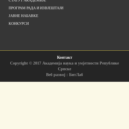
СТАТУТ АКАДЕМИЈЕ
ПРОГРАМ РАДА И ИЗВЈЕШТАЈИ
ЈАВНЕ НАБАВКЕ
КОНКУРСИ
Контакт
Copyright © 2017 Академија наука и умјетности Републике
Српске
Веб развој : БитЛаб