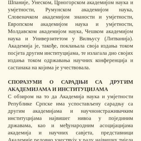
Шпаније, Унеском, Црногорском академијом наука и
умјетности, Румунском академијом наука,
Словеначком академијом знаности и умјетности,
Европском академијом наука и умјетности,
Молдавском академијом наука, Чешком академијом
наука и Универзитетом у Вилњусу (Литванија).
Академија је, такође, поклањала своја издања током
посјета другим институцијама, те излагала дио својих
издања током одржавања научних конференција и
састанака на којима је учествовала.
СПОРАЗУМИ О САРАДЊИ СА ДРУГИМ
АКАДЕМИЈАМА И ИНСТИТУЦИЈАМА
С обзиром на то да Академија наука и умјетности
Републике Српске има успостављену сарадњу са
другим академијама и научноистраживачким
институцијама највишег нивоа у појединим
државама, као и међународним асоцијацијама
академија и научних савјета, представници
Академије редовно учествују у раду највиших тијела