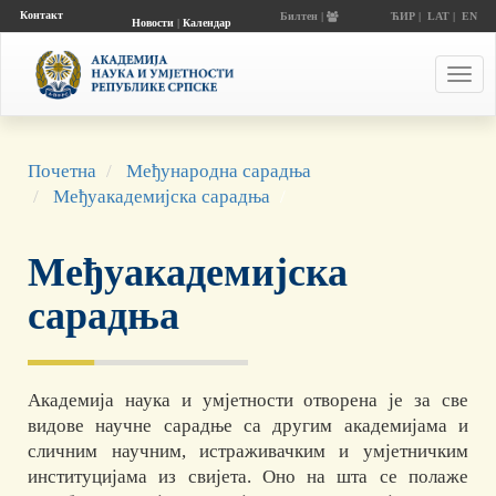
Контакт
Билтен |
ЋИР
|
LAT
|
EN
Новости
|
Календар
догађаја
Toggl
navig
Почетна
Међународна сарадња
Међуакадемијска сарадња
Међуакадемијска
сарадња
Академија наука и умјетности отворена је за све
видове научне сарадње са другим академијама и
сличним научним, истраживачким и умјетничким
институцијама из свијета. Оно на шта се полаже