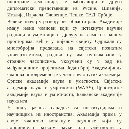
иностране делегације, те амбасадори и други
дипломатски представници из Русије, Шпаније,
Италије, Израела, Словеније, Чешке, САД, Србије.
Велики значај у развоју ове области рада Академије
имају њени чланови који су истакнути научни
радници и умјетници и дјелују не само на нашим
просторима, већ и у цијелом свијету. Одржали су
многобројна предавања на свјетски познатим
универзитетима, радови су им публиковани у
страним часописима, укључени су у рад на
међународним пројектима. Један број Академијиних
чланова истовремено је у чланству других академија:
Српске академије наука и уметности, Свјетске
академије наука и умјетности (WAAS), Црногорске
академије наука и умјетности, Балканске академије
наука итд.
У циљу јачања сарадње са институцијама и
научницима из иностранства, Академија прима у
своје чланство истакнуте научнике који су
допринијели развоју науке или умјетности у