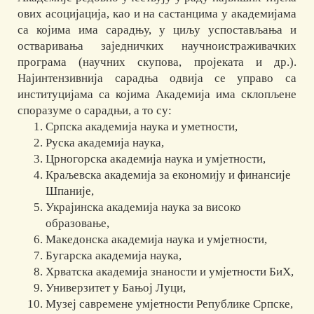
ових асоцијација, као и на састанцима у академијама
са којима има сарадњу, у циљу успостављања и
остваривања заједничких научноистраживачких
програма (научних скупова, пројеката и др.).
Најинтензивнија сарадња одвија се управо са
институцијама са којима Академија има склопљене
споразуме о сарадњи, а то су:
Српска академија наука и уметности,
Руска академија наука,
Црногорска академија наука и умјетности,
Краљевска академија за економију и финансије
Шпаније,
Украјинска академија наука за високо
образовање,
Македонска академија наука и умјетности,
Бугарска академија наука,
Хрватска академија знаности и умјетности БиХ,
Универзитет у Бањој Луци,
Музеј савремене умјетности Републике Српске,