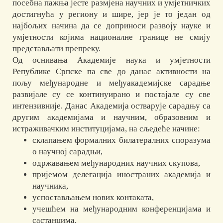
посебна пажња јесте размјена научних и умјетничких
достигнућа у региону и шире, јер је то један од
најбољих начина да се доприноси развоју науке и
умјетности којима националне границе не смију
представљати препреку.
Од оснивања Академије наука и умјетности
Републике Српске па све до данас активности на
пољу међународне и међуакадемијске сарадње
развијале су се континуирано и постајале су све
интензивније. Данас Академија остварује сарадњу са
другим академијама и научним, образовним и
истраживачким институцијама, на сљедеће начине:
склапањем формалних билатералних споразума
о научној сарадњи,
одржавањем међународних научних скупова,
пријемом делегација иностраних академија и
научника,
успостављањем нових контаката,
учешћем на међународним конференцијама и
састанцима,