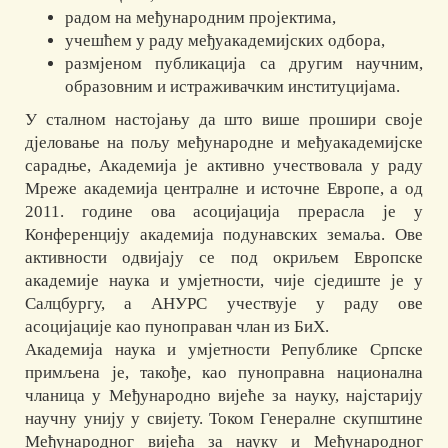
радом на међународним пројектима,
учешћем у раду међуакадемијских одбора,
размјеном публикација са другим научним,
образовним и истраживачким институцијама.
У сталном настојању да што више прошири своје
дјеловање на пољу међународне и међуакадемијске
сарадње, Академија је активно учествовала у раду
Мреже академија централне и источне Европе, а од
2011. године ова асоцијација прерасла је у
Конференцију академија подунавских земаља. Ове
активности одвијају се под окриљем Европске
академије наука и умјетности, чије сједиште је у
Салцбургу, а АНУРС учествује у раду ове
асоцијације као пуноправан члан из БиХ.
Академија наука и умјетности Републике Српске
примљена је, такође, као пуноправна национална
чланица у Међународно вијеће за науку, најстарију
научну унију у свијету. Током Генералне скупштине
Међународног вијећа за науку и Међународног