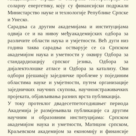
соларну енергетику, коју су финансијски подржали
Министарство науке и технологије Републике Српске
и Унеско.
Сарадња са другим академијама и институцијама
одвија се и на нивоу међуакадемијских одбора за
различите области наука и умјетности. Већ дуги низ
година таква сарадња остварује се са Српском
академијом наука и уметности у оквиру Одбора за
стандардизацију српског језика, Одбора за
дијалектолошке атласе и Одбора за катализу. Ови
одбори рјешавају заједничке проблеме у појединим
областима науке и умјетности, путем организације
заједничких научних скупова, научноистраживачких
пројеката, објављивања разних врста публикација.
У току протеклог двадесетпетогодишњег периода
Академија је размјењивала публикације са другим
научним и образовним институцијама: Српском
академијом наука и уметности, Матицом српском,
Краљевском академијом за економију и финансије