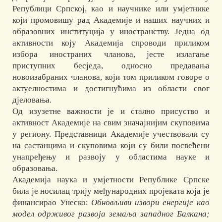
Републици Српској, као и научнике или умјетнике
који промовишу рад Академије и наших научних и
образовних институција у иностранству. Једна од
активности коју Академија спроводи приликом
избора иностраних чланова, јесте излагање
приступних бесједа, односно предавања
новоизабраних чланова, који том приликом говоре о
актуелностима и достигнућима из области свог
дјеловања.
Од изузетне важности је и стално присуство и
активност Академије на свим значајнијим скуповима
у региону. Представници Академије учествовали су
на састанцима и скуповима који су били посвећени
унапређењу и развоју у областима науке и
образовања.
Академија наука и умјетности Републике Српске
била је носилац трију међународних пројеката која је
финансирао Унеско:
Обновљиви извори енергије као
модел одрживог развоја земаља западног Балкана;