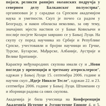
појаси, реликти ранијих океанских подручја у
северном делу Балканског полуострва
",
организован је у сарадњи са Српском академијом
наука и уметности. Скуп је почео са радом у
Београду, и након обиласка неколико, за ову тему,
значајних мјеста настиов се у Бањи Ковиљачи и
послије посјете Козари завршио се у Бањој Луци. На
скупу су поред научника из Србије и Републике
Српске, учестовавли и бројни научници из Грчке,
Турске, Бугарске, Мађарске, Албаније, Аустрије и
Велике Британије.
Карактер међународних скупова имали су и „
Нови
погледи у превенцији и третману атеросклерозе
",
одржан у Бањој Луци 15. септембра 2006. године и
научни скуп „
Идеје Николе Тесле
", одржан 22. и 23.
септмебра 2006. године у Бањој Луци. Штампани су
и зборници радова са ових скупова.
Академија је била учесница на
Конференцији
Академија Источне и Југоисточне Европе
4. и 5.