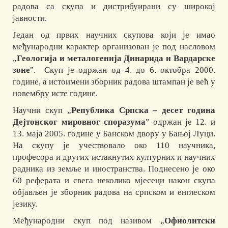
радова са скупа и дистрибуирани су широкој
јавности.
Један од првих научних скупова који је имао
међународни карактер организован је под насловом
„
Геологија и металогенија Динарида и Вардарске
зоне
". Скуп је одржан од 4. до 6. октобра 2000.
године, а истоимени зборник радова штампан је већ у
новембру исте године.
Научни скуп „
Република Српска – десет година
Дејтонског мировног споразума
" одржан је 12. и
13. маја 2005. године у Банском двору у Бањој Луци.
На скупу је учествовало око 110 научника,
професора и других истакнутих културних и научних
радника из земље и иностранства. Поднесено је око
60 реферата и свега неколико мјесеци након скупа
објављен је зборник радова на српском и енглеском
језику.
Међународни скуп под називом „
Офиолитски