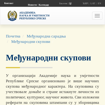
Контакт
Билтен |
ЋИР
|
LAT
|
EN
Новости
|
Календар
догађаја
Toggl
navig
Почетна
Међународна сарадња
Међународни скупови
Међународни скупови
У организацији Академије наука и умјетности
Републике Српске организовано је више научних
скупова међународног карактера. На скуповима су
учествовале домаће и стране истакнуте личности из
политичког, културног, научног живота. Сви изложени
реферати на скуповима штампани су у зборницима