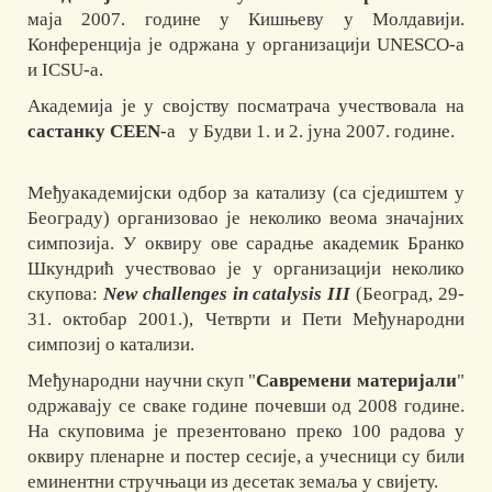
маја 2007. године у Кишњеву у Молдавији.
Конференција је одржана у организацији UNESCO-a
и ICSU-a.
Академија је у својству посматрача учествовала на
састанку CEEN
-a у Будви 1. и 2. јуна 2007. године.
Међуакадемијски одбор за катализу (са сједиштем у
Београду) организовао је неколико веома значајних
симпозија. У оквиру ове сарадње академик Бранко
Шкундрић учествовао је у организацији неколико
скупова:
New challenges in catalysis III
(Београд, 29-
31. октобар 2001.), Четврти и Пети Међународни
симпозиј о катализи.
Међународни научни скуп "
Савремени материјали
"
одржавају се сваке године почевши од 2008 године.
На скуповима је презентовано преко 100 радова у
оквиру пленарне и постер сесије, а учесници су били
еминентни стручњаци из десетак земаља у свијету.