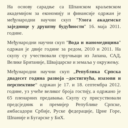
На основу сарадње са Шпанском краљевском
академијом за економију и финансије одржан је
међународни научни скуп "
Улога академске
заједнице у друштву будућности
" 16. маја 2011.
године.
Међународни научни скуп "
Вода и наномедицина
"
одржан је двије године за редом, 2010 и 2011. На
скупу су учествовали стручњаци из Јапана, САД,
Велике Британије, Швајцарске и земаља у окружењу.
Међународни научни скуп „
Република Српска
двадесет година развоја –достигнућа, изазови и
перспективе
“ одржан је 17. и 18. септембра 2012.
године, уз учеће великог броја гостију, а одржано је
65 пленарних предавања. Скупу су присуствовали
предсједник и премијер Републике Српске,
амбасадори Србије, Руске федерације, Црне Горе,
Шпаније и Бугарске у БиХ.