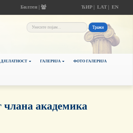
Билтен |
ЋИР
|
LAT
|
EN
Тражи
 ДЈЕЛАТНОСТ
ГАЛЕРИЈА
ФОТО ГАЛЕРИЈА
г члана академика