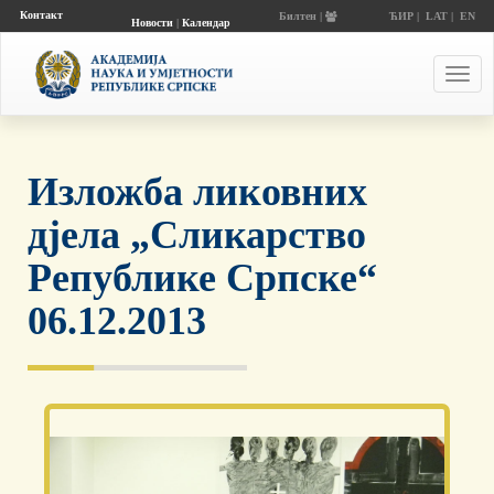
Контакт
Билтен |
ЋИР
|
LAT
|
EN
Новости
|
Календар
догађаја
Toggl
navig
Изложба ликовних
дјела „Сликарство
Републике Српске“
06.12.2013