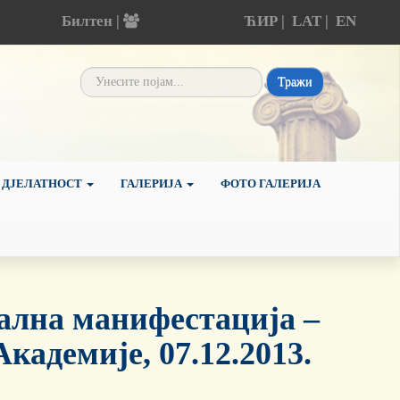
Билтен |
ЋИР
|
LAT
|
EN
Тражи
 ДЈЕЛАТНОСТ
ГАЛЕРИЈА
ФОТО ГАЛЕРИЈА
лна манифестација –
адемије, 07.12.2013.