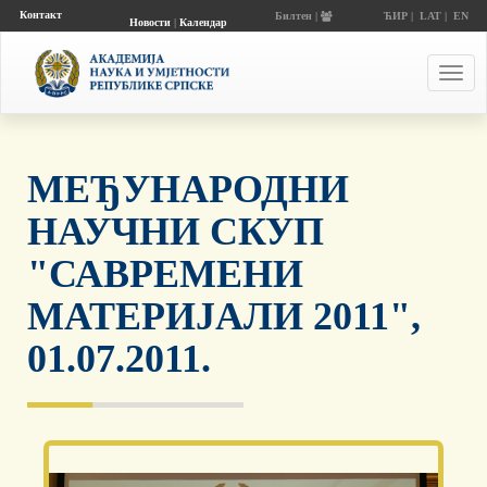
Контакт
Билтен |
ЋИР
|
LAT
|
EN
Новости
|
Календар
догађаја
Toggl
navig
МЕЂУНАРОДНИ
НАУЧНИ СКУП
"САВРЕМЕНИ
МАТЕРИЈАЛИ 2011",
01.07.2011.