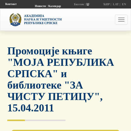
Контакт
Билтен |
ЋИР
|
LAT
|
EN
Новости
|
Календар
догађаја
Toggl
navig
Промоције књиге
"МОЈА РЕПУБЛИКА
СРПСКА" и
библиотеке "ЗА
ЧИСТУ ПЕТИЦУ",
15.04.2011