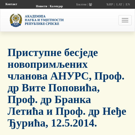
Контакт
Билтен |
ЋИР
|
LAT
|
EN
Новости
|
Календар
догађаја
Toggl
navig
Приступне бесједе
новопримљених
чланова АНУРС, Проф.
др Вите Поповића,
Проф. др Бранка
Летића и Проф. др Неђе
Ђурића, 12.5.2014.