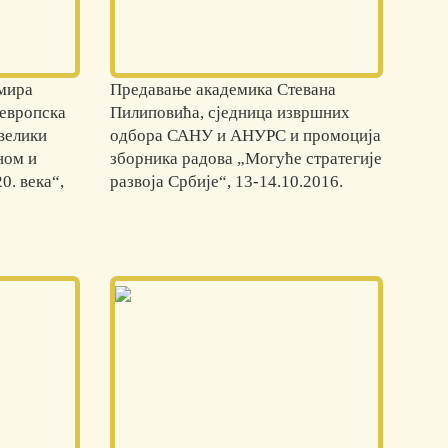
мира
Предавање академика Стевана
европска
Пилиповића, сједница извршних
велики
одбора САНУ и АНУРС и промоција
ном и
зборника радова „Могуће стратегије
0. века“,
развоја Србије“, 13-14.10.2016.