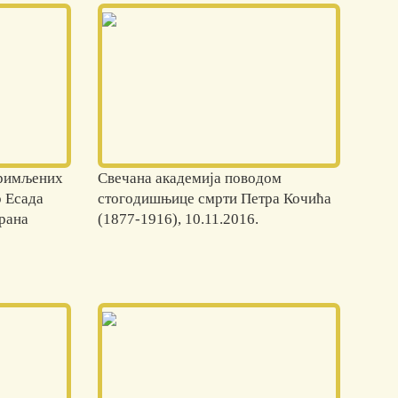
примљених
Свечана академија поводом
 Есада
стогодишњице смрти Петра Кочића
рана
(1877-1916), 10.11.2016.