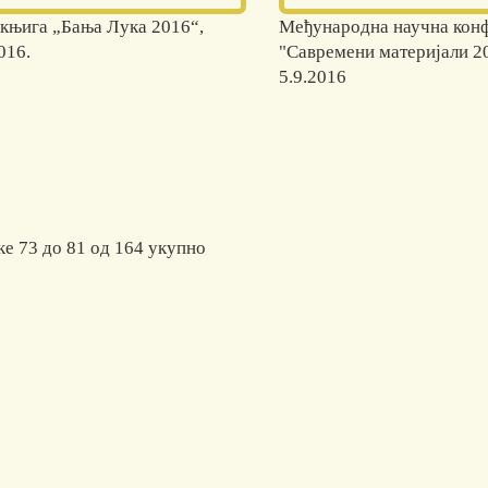
 књига „Бања Лука 2016“,
Међународнa научнa кон
016.
"Савремени материјали 2
5.9.2016
ке 73 до 81 од 164 укупно