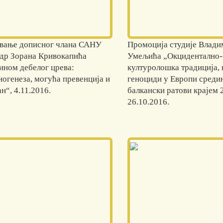
вање дописног члана САНУ
Промоција студије Влади
 др Зорана Кривокапића
Умељића „Окцидентално-
ином дебелог црева:
културолошка традиција, 
ногенеза, могућа превенција и
геноциди у Европи среди
н“, 4.11.2016.
балкански ратови крајем 2
26.10.2016.