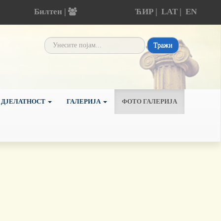
Билтен |
ЋИР
|
LAT
|
EN
Тражи
 ДЈЕЛАТНОСТ
ГАЛЕРИЈА
ФОТО ГАЛЕРИЈА