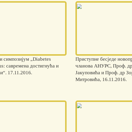
и симпозијум „Diabetes
Приступне бесједе ново
us: савремена достигнућа и
чланова АНУРС, Проф. др
и“. 17.11.2016.
Јакуповића и Проф. др Зо
Митровића, 16.11.2016.