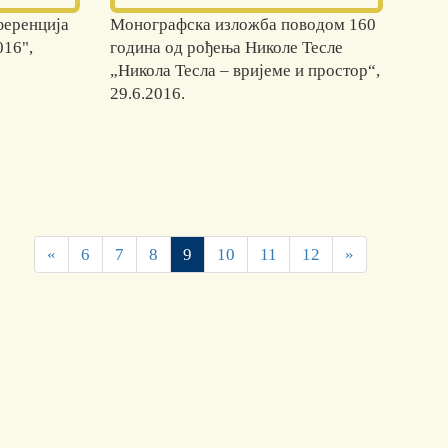
ференцијa
Монографска изложба поводом 160
016",
година од рођења Николе Тесле
„Никола Тесла – вријеме и простор“,
29.6.2016.
«
6
7
8
9
10
11
12
»