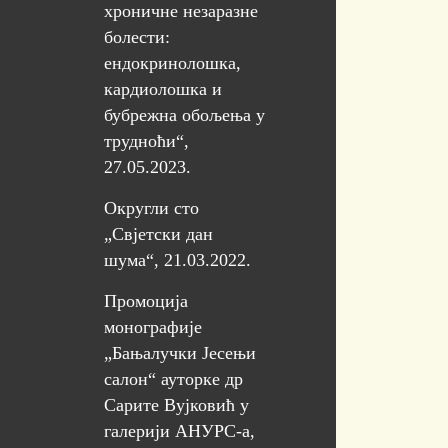
хроничне незаразне
болести:
ендокринолошка,
кардиолошка и
бубрежна обољења у
трудноћи“,
27.05.2023.
Округли сто
„Свјетски дан
шума“, 21.03.2022.
Промоција
монографије
„Бањалучки Јесењи
салон“ ауторке др
Сарите Вујковић у
галерији АНУРС-а,