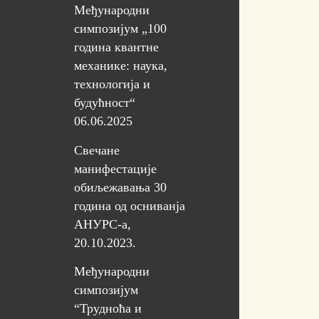
Mеђународни
симпозијум „100
година квантне
механике: наука,
технологија и
будућност“
06.06.2025
Свечане
манифестације
обиљежавања 30
година од осниванја
АНУРС-а,
20.10.2023.
Међународни
симпозијум
“Трудноћа и