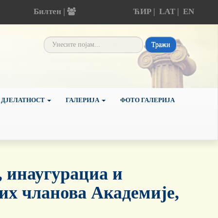
Билтен |
ЋИР
|
LAT
|
EN
Тражи
 ДЈЕЛАТНОСТ
ГАЛЕРИЈА
ФОТО ГАЛЕРИЈА
 инаугурациа и
их чланова Академије,