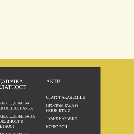
ДАВАЧКА
АКТИ
ЕЛАТНОСТ
СТАТУТ АКАДЕМИЈЕ
АЊА ОДЈЕЉЕЊА
ПРОГРАМ РАДА И
ШТВЕНИХ НАУКА
ИЗВЈЕШТАЈИ
АЊА ОДЈЕЉЕЊА ЗА
ЈАВНЕ НАБАВКЕ
ЖЕВНОСТ И
ЕТНОСТ
КОНКУРСИ