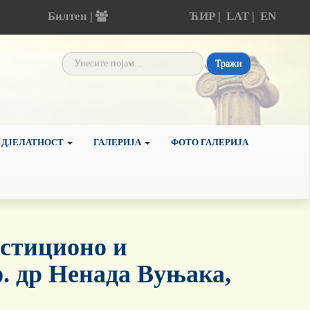
Билтен |
ЋИР
|
LAT
|
EN
Тражи
 ДЈЕЛАТНОСТ
ГАЛЕРИЈА
ФОТО ГАЛЕРИЈА
стиционо и
. др Ненада Вуњака,