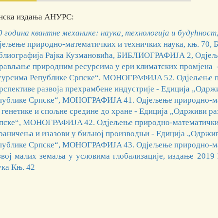
нска издања АНУРС:
0 година квантне механике: наука, технологија и будућност
јељење природно-математичких и техничких наука, књ. 70, 
блиографија Рајка Кузмановића, БИБЛИОГРАФИЈА 2, Одјељ
рављање природним ресурсима у ери климатских промјена 
сурсима Републике Српске“, МОНОГРАФИЈA 52. Одјељење п
рспективе развоја прехрамбене индустрије - Едиција „Одр
публике Српске“, МОНОГРАФИЈA 41. Одјељење природно-ма
 генетике и спољне средине до хране - Едиција „Одрживи р
пске“, МОНОГРАФИЈA 42. Одјељење природно-математички
раничења и изазови у биљној производњи - Едиција „Одржи
публике Српске“, МОНОГРАФИЈA 43. Одјељење природно-ма
звој малих земаља у условима глобализације, издање 2019
ука Књ. 42