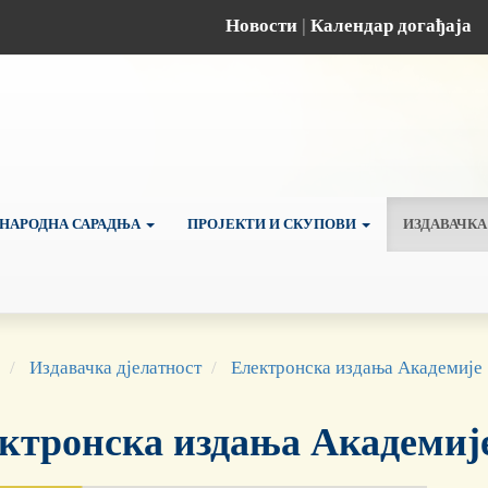
Новости
|
Календар догађаја
НАРОДНА САРАДЊА
ПРОЈЕКТИ И СКУПОВИ
ИЗДАВАЧКА
Издавачка дјелатност
Електронска издања Академије
ктронска издања Академиј