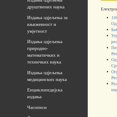
Издања одјељења
друштвених наука
Електро
Издања одјељења за
10
Од
књижевност и
Би
умјетност
Уп
Издања одјељења
ре
Пе
природно-
Ре
математичких и
Од
техничких наука
Ср
Ог
Издања одјељења
Ре
медицинских наука
Ра
на
Енциклопедијска
издања
Часописи