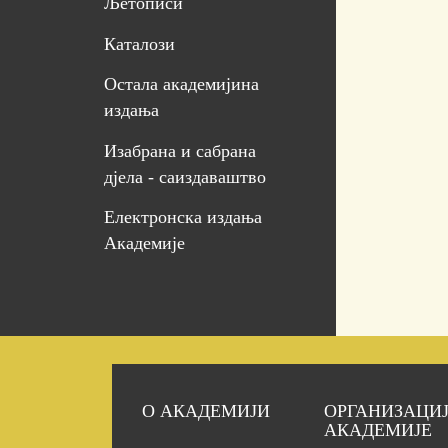
Љетописи
Каталози
Остала академијина
издања
Изабрана и сабрана
дјела - саиздаваштво
Електронска издања
Академије
О АКАДЕМИЈИ
ОРГАНИЗАЦИ
АКАДЕМИЈЕ