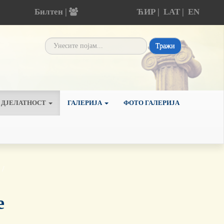
Билтен |
ЋИР
|
LAT
|
EN
Тражи
 ДЈЕЛАТНОСТ
ГАЛЕРИЈА
ФОТО ГАЛЕРИЈА
е