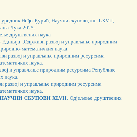
, уредник Неђо Ђурић, Научни скупови, књ. LXVII,
Бања Лука 2025.
еље друштвених наука
- Едиција „Одрживи развој и управљање природним
риродно-математичких наука.
живи развој и управљање природним ресурсима
тематичких наука.
азвој и управљање природним ресурсима Републике
х наука.
ви развој и управљање природним ресурсима
тематичких наука.
НАУЧНИ СКУПОВИ XLVII.
Одјељење друштвених