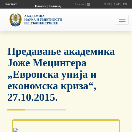
Контакт
Билтен |
ЋИР
|
LAT
|
EN
Новости
|
Календар
догађаја
Toggl
navig
Предавање академика
Јоже Мецингера
„Европска унија и
економска криза“,
27.10.2015.