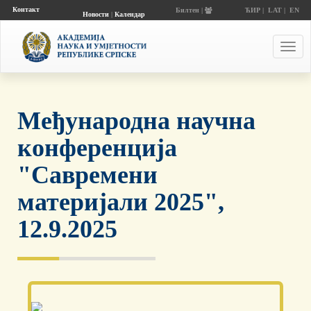
Контакт
Билтен |
ЋИР
|
LAT
|
EN
Новости
|
Календар
догађаја
Toggl
navig
Међународнa научнa
конференцијa
"Савремени
материјали 2025",
12.9.2025