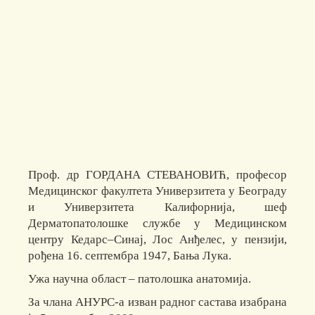
Проф. др ГОРДАНА СТЕВАНОВИЋ, професор
Медицинског факултета Универзитета у Београду
и Универзитета Калифорнија, шеф
Дерматопатолошке службе у Медицинском
центру Кедарс–Синај, Лос Анђелес, у пензији,
рођена 16. септембра 1947, Бања Лука.
Ужа научна област – патолошка анатомија.
За члана АНУРС-а изван радног састава изабрана